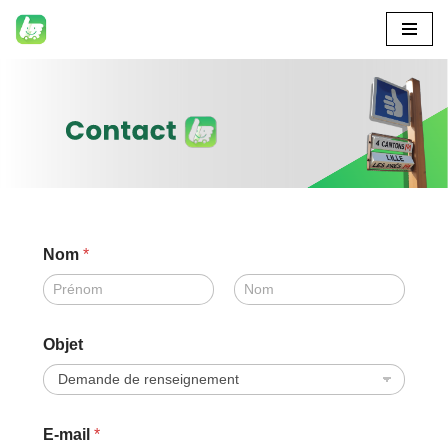
Aller
au
contenu
Nom
*
Prénom
Nom
Objet
m
E-mail
*
e