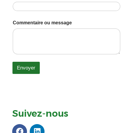
s
s
a
g
Commentaire ou message
e
*
N
o
m
Envoyer
Suivez-nous